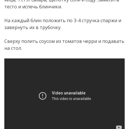
тесто и испечь блинчики.
На каждый блин положить по 3-4 стручка спаржи и
завернуть их в трубочку.
Сверху полить соусом из томатов черри и подавать
на стол.