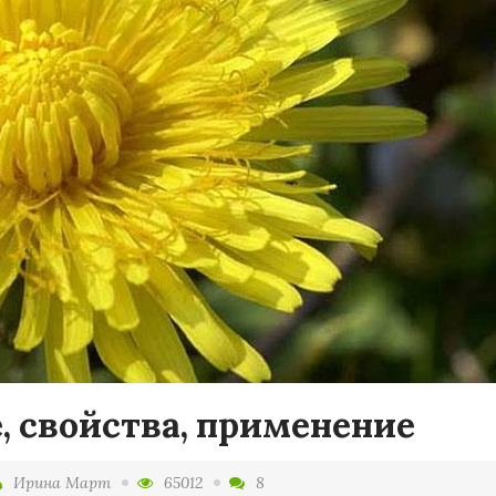
, свойства, применение
Ирина Март
65012
8