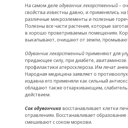
На самом деле
одуванчик лекарственный
– оч
свойства известны давно, и применялись на 
различные микроэлементы и полезные горечи
Полезны все части растения, которые загота
в хорошо проветриваемых помещениях. Корн
выкапывают, очищают от земли, промывают
Одуванчик лекарственный
применяют для ул
придающее силу, при диабете, авитаминозе.
профилактики атеросклероза. Им лечат анем
Народная медицина заявляет о противоопухо
издавна его применяли как сильный антиок
обладают также отхаркивающим, слабител
действием.
Сок одуванчика
восстанавливает клетки пече
отравлениях. Восстанавливает образование 
смешивают с соком моркови.