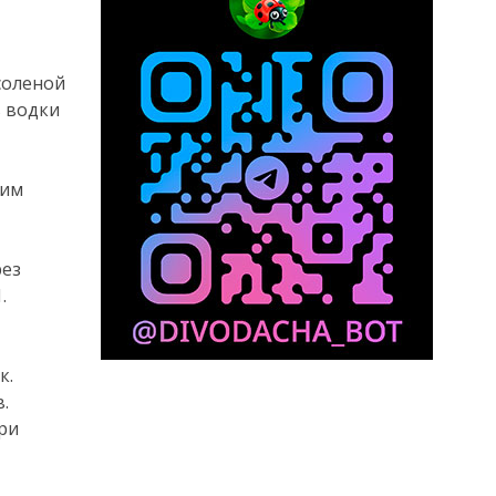
соленой
ь водки
шим
рез
.
к.
.
ри