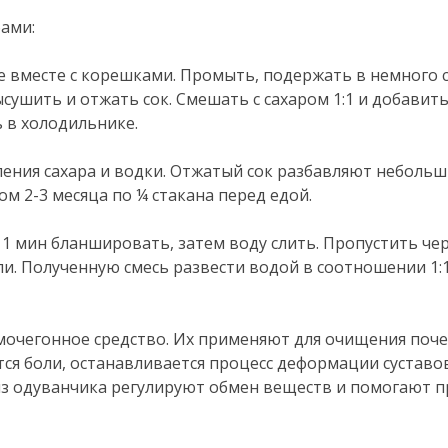
ами:
ие вместе с корешками. Промыть, подержать в немного 
сушить и отжать сок. Смешать с сахаром 1:1 и добавит
ь в холодильнике.
авления сахара и водки. Отжатый сок разбавляют неболь
м 2-3 месяца по ¼ стакана перед едой.
 1 мин бланшировать, затем воду слить. Пропустить че
и. Полученную смесь развести водой в соотношении 1:1
мочегонное средство. Их применяют для очищения поче
я боли, останавливается процесс деформации суставов
из одуванчика регулируют обмен веществ и помогают п