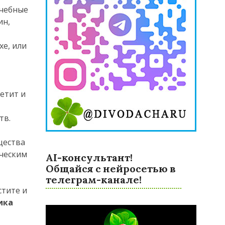
ечебные
ин,
хе, или
етит и
тв.
щества
ческим
AI-консультант!
Общайся с нейросетью в
телеграм-канале!
стите и
ика