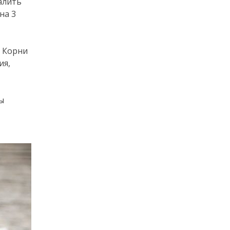
алить
на 3
. Корни
ия,
бы