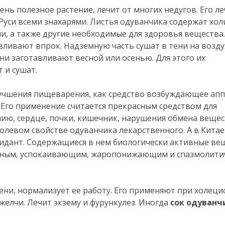
ень полезное растение, лечит от многих недугов. Его л
Руси всеми знахарями. Листья одуванчика содержат хол
, а также другие необходимые для здоровья вещества.
вливают впрок. Надземную часть сушат в тени на возду
и заготавливают весной или осенью. Для этого их
 и сушат.
учшения пищеварения, как средство возбуждающее апп
 Его применение считается прекрасным средством для
ию, сердце, почки, кишечник, нарушения обмена вещес
левом свойстве одуванчика лекарственного. А в Китае
сидант. Содержащиеся в нем биологически активные ве
ьным, успокаивающим, жаропонижающим и спазмолити
ни, нормализует ее работу. Его применяют при холеци
желчи. Лечит экзему и фурункулез. Иногда
сок одуванч