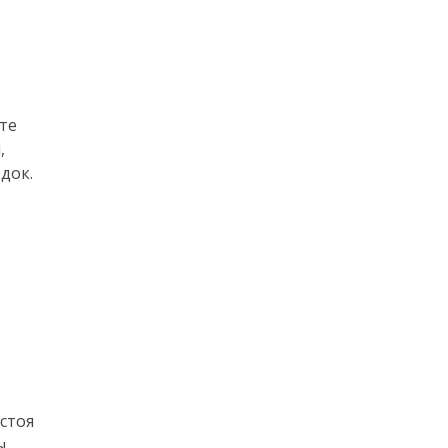
те
,
док.
стоя
ы