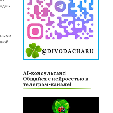
водов-
чными
иной
,
AI-консультант!
Общайся с нейросетью в
телеграм-канале!