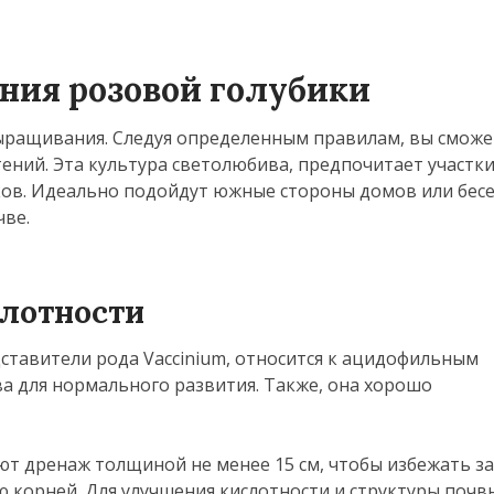
ния розовой голубики
выращивания. Следуя определенным правилам, вы сможе
ений. Эта культура светолюбива, предпочитает участки
ов. Идеально подойдут южные стороны домов или бесе
чве.
слотности
дставители рода Vaccinium, относится к ацидофильным
а для нормального развития. Также, она хорошо
ают дренаж толщиной не менее 15 см, чтобы избежать за
 корней. Для улучшения кислотности и структуры почв