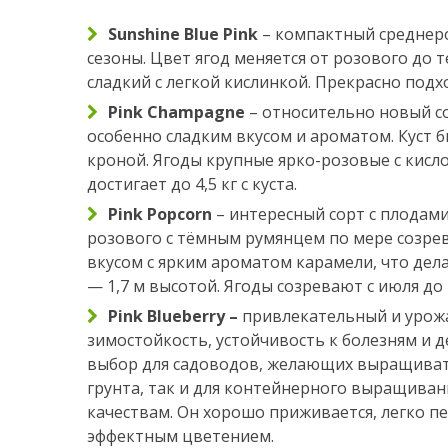
Sunshine Blue Pink
– компактный среднеро
сезоны. Цвет ягод меняется от розового до 
сладкий с легкой кислинкой. Прекрасно под
Pink Champagne
– относительно новый со
особенно сладким вкусом и ароматом. Куст б
кроной. Ягоды крупные ярко-розовые с кисл
достигает до 4,5 кг с куста.
Pink Popcorn
– интересный сорт с плодам
розового с тёмным румянцем по мере созре
вкусом с ярким ароматом карамели, что дела
— 1,7 м высотой. Ягоды созревают с июля до 
Pink Blueberry –
привлекательный и урож
зимостойкость, устойчивость к болезням и де
выбор для садоводов, желающих выращивать
грунта, так и для контейнерного выращиван
качествам. Он хорошо приживается, легко п
эффектным цветением.