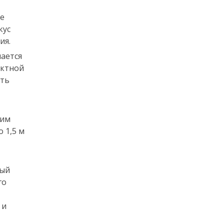
се
кус
ия.
чается
актной
сть
ким
 1,5 м
ный
го
 и