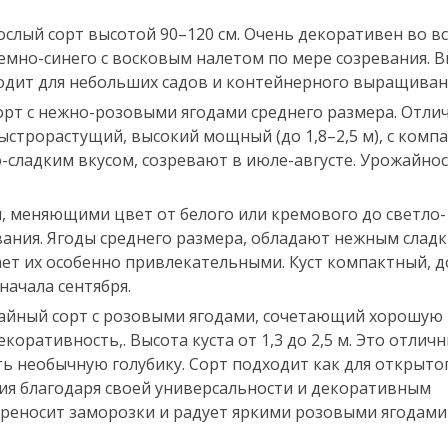
слый сорт высотой 90–120 см. Очень декоративен во в
темно-синего с восковым налетом по мере созревания. В
ходит для небольших садов и контейнерного выращиван
рт с нежно-розовыми ягодами среднего размера. Отли
ыстрорастущий, высокий мощный (до 1,8–2,5 м), с комп
о-сладким вкусом, созревают в июле-августе. Урожайно
и, меняющими цвет от белого или кремового до светло-
вания. Ягоды среднего размера, обладают нежным слад
ет их особенно привлекательными. Куст компактный, до
начала сентября.
айный сорт с розовыми ягодами, сочетающий хорошую
коративность,. Высота куста от 1,3 до 2,5 м. Это отлич
 необычную голубику. Сорт подходит как для открыто
ия благодаря своей универсальности и декоративным
ереносит заморозки и радует яркими розовыми ягодами