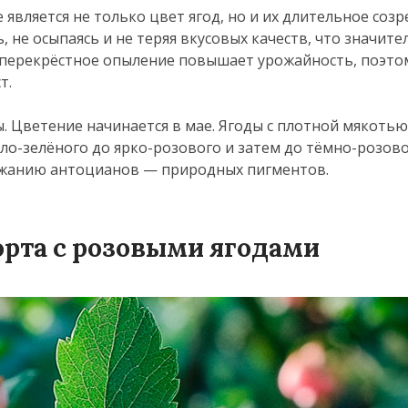
вляется не только цвет ягод, но и их длительное созр
ь, не осыпаясь и не теряя вкусовых качеств, что значите
о перекрёстное опыление повышает урожайность, поэто
т.
 Цветение начинается в мае. Ягоды с плотной мякотью
ло-зелёного до ярко-розового и затем до тёмно-розово
ржанию антоцианов — природных пигментов.
орта с розовыми ягодами