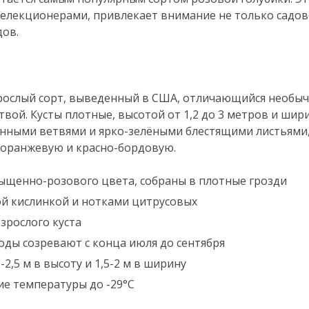
елекционерами, привлекает внимание не только садо
дов.
орослый сорт, выведенный в США, отличающийся необы
вой. Кусты плотные, высотой от 1,2 до 3 метров и шир
ленными ветвями и ярко-зелёными блестящими листьями
 оранжевую и красно-бордовую.
асыщенно-розового цвета, собраны в плотные грозди
ной кислинкой и нотками цитрусовых
взрослого куста
годы созревают с конца июля до сентября
-2,5 м в высоту и 1,5-2 м в ширину
е температуры до -29°C