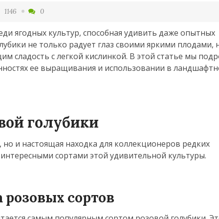
1146
0
еди ягодных культур, способная удивить даже опытных
лубики не только радует глаз своими яркими плодами, 
м сладость с легкой кислинкой. В этой статье мы под
бенностях ее выращивания и использовании в ландшафт
вой голубики
а, но и настоящая находка для коллекционеров редких
 интересными сортами этой удивительной культуры.
а розовых сортов
итается самым популярным сортом розовой голубики. Э