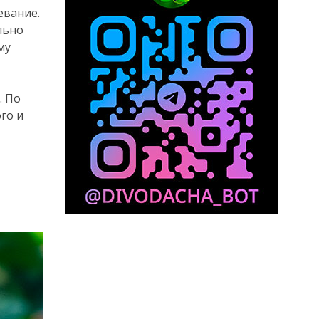
евание.
льно
му
. По
го и