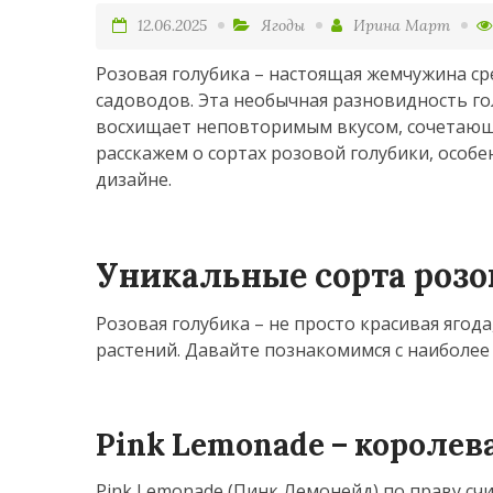
12.06.2025
Ягоды
Ирина Март
Розовая голубика – настоящая жемчужина ср
садоводов. Эта необычная разновидность го
восхищает неповторимым вкусом, сочетающи
расскажем о сортах розовой голубики, осо
дизайне.
Уникальные сорта розо
Розовая голубика – не просто красивая ягод
растений. Давайте познакомимся с наиболее
Pink Lemonade – королев
Pink Lemonade (Пинк Лемонейд) по праву сч