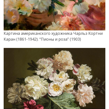
Картина американского художника Чарльз Кортни
Каран (1861-1942). “Пионы и роза” (1903)