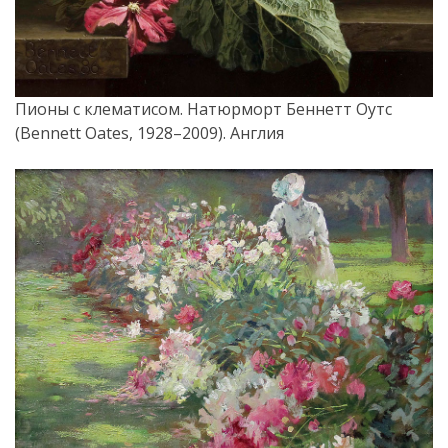
Пионы с клематисом. Натюрморт Беннетт Оутс
(Bennett Oates, 1928–2009). Англия