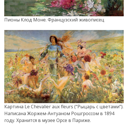
Пионы Клод Моне. Французский живописец
Картина Le Chevalier aux fleurs (“Рыцарь с цветами”).
Написана Жоржем-Антуаном Рошгроссом в 1894
году. Хранится в музее Орсе в Париже.