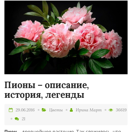
Пионы – описание,
история, легенды
29.06.2016
Цветы
Ирина Март
36619
21
Пион
– древнейшее растение. Так сложилось, что