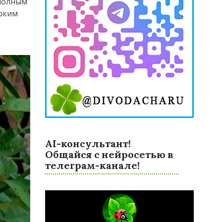
 полным
ярким
AI-консультант!
Общайся с нейросетью в
телеграм-канале!