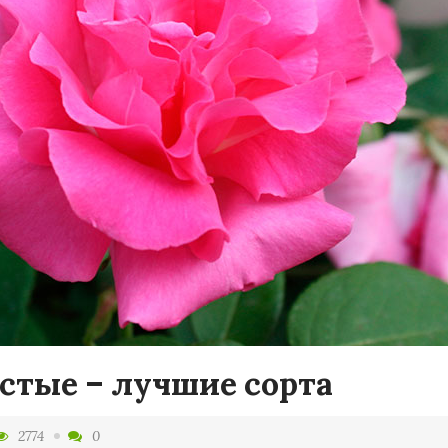
стые – лучшие сорта
2774
0