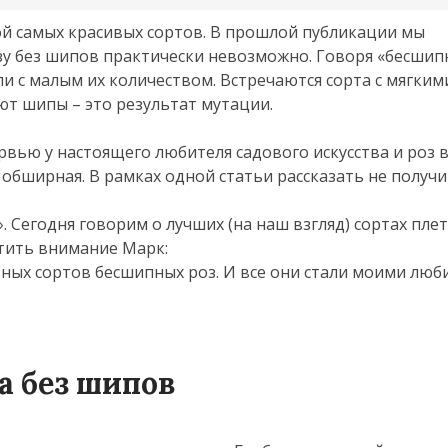
ой самых красивых сортов. В прошлой публикации мы
зу без шипов практически невозможно. Говоря «бесшип
и с малым их количеством. Встречаются сорта с мягким
ют шипы – это результат мутации.
рвью у настоящего любителя садового искусства и роз 
 обширная. В рамках одной статьи рассказать не получи
». Сегодня говорим о лучших (на наш взгляд) сортах пле
атить внимание Марк:
льных сортов бесшипных роз. И все они стали моими лю
а без шипов