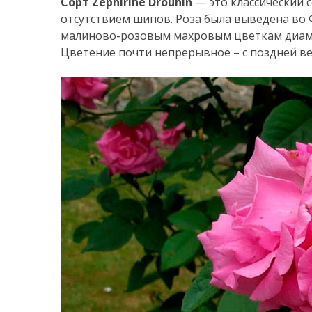
Сорт Zephirine Drouhin
— это классический 
отсутствием шипов. Роза была выведена во 
малиново-розовым махровым цветкам диаме
Цветение почти непрерывное – с поздней ве