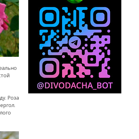
деально
стой
ду. Роза
ергол.
лого