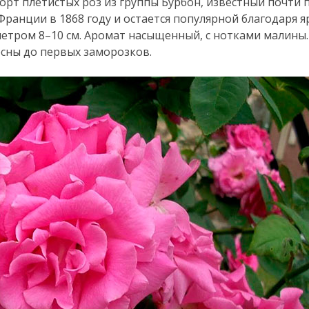
сорт плетистых роз из группы Бурбон, известный почти
Франции в 1868 году и остается популярной благодаря 
тром 8–10 см. Аромат насыщенный, с нотками малины.
сны до первых заморозков.