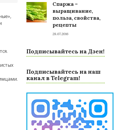
Спаржа –
выращивание,
ные»,
польза, свойства,
и
рецепты
28.07.2016
в
Подписывайтесь на Дзен!
тся.
тистых
Подписывайтесь на наш
канал в Telegram!
бимцами.