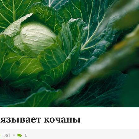
вязывает кочаны
781
0