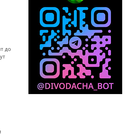
т до
ут
и