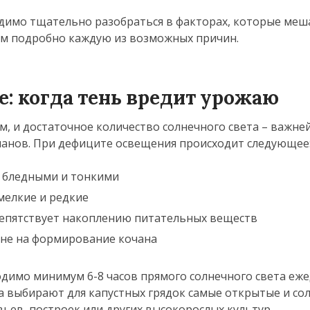
димо тщательно разобраться в факторах, которые ме
им подробно каждую из возможных причин.
: когда тень вредит урожаю
м, и достаточное количество солнечного света – важн
анов. При дефиците освещения происходит следующее
я бледными и тонкими
мелкие и редкие
репятствует накоплению питательных веществ
а не на формирование кочана
димо минимум 6-8 часов прямого солнечного света еже
 выбирают для капустных грядок самые открытые и со
вьев, построек или других высокорослых культур.