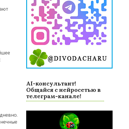
шают
ейшее
:
AI-консультант!
Общайся с нейросетью в
телеграм-канале!
дневно.
лнечные