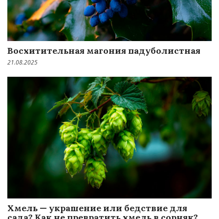
Восхитительная магония падуболистная
21.08.2025
Хмель — украшение или бедствие для
сада? Как не превратить хмель в сорняк?