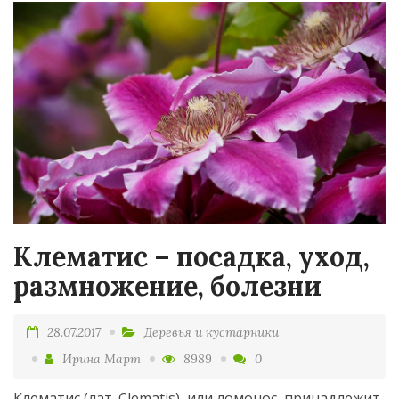
Клематис – посадка, уход,
размножение, болезни
28.07.2017
Деревья и кустарники
Ирина Март
8989
0
Клематис (лат. Clematis), или ломонос, принадлежит