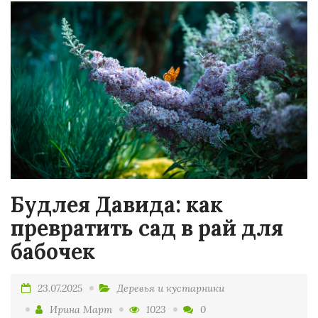
Будлея Давида: как
превратить сад в рай для
бабочек
23.07.2025
Деревья и кустарники
Ирина Март
1023
0