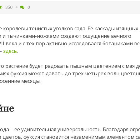
850
0
е королевы тенистых уголков сада. Её каскады изящных
и и тычинками-ножками создают ощущение вечного
II века и с тех пор активно исследовался ботаниками вс
 –
здесь
.
о растение будет радовать пышным цветением с мая д
иях фуксия может давать до трех-четырех волн цветен
 осенние месяцы.
йне
вода – ее удивительная универсальность. Благодаря ог
е цветов, фуксия становится незаменимым элементом с