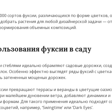
000 сортов фуксии, различающихся по форме цветков, 
одобрать растения для любой дизайнерской задачи — о
 формирования объемных композиций.
льзования фуксии в саду
и стеблями идеально обрамляют садовые дорожки, соз
лок. Особенно эффектно выглядят ряды фуксий с цветк
ль затененных мощеных дорожек.
ксии превращают террасы и веранды в цветущие оазис
ри малейшем дуновении ветра, добавляют динамики и
 формам. Для такого применения идеально подходят со
ветий, например, ‘Swingtime’ или ‘Dark Eyes’.