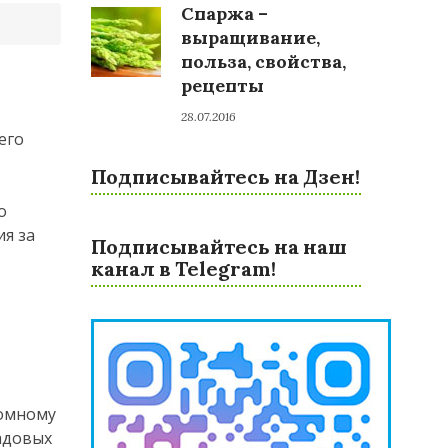
Спаржа –
выращивание,
польза, свойства,
рецепты
28.07.2016
его
Подписывайтесь на Дзен!
о
ия за
Подписывайтесь на наш
канал в Telegram!
ромному
адовых