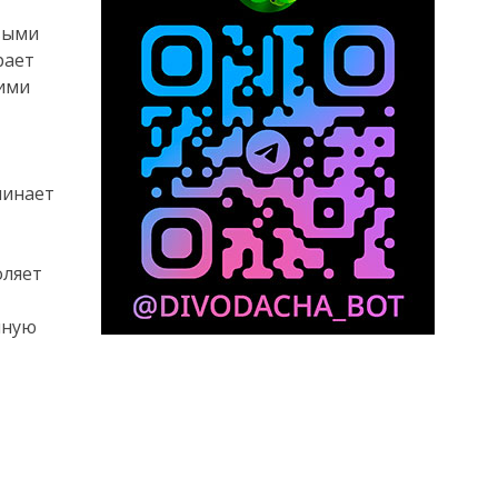
выми
рает
кими
минает
оляет
иную