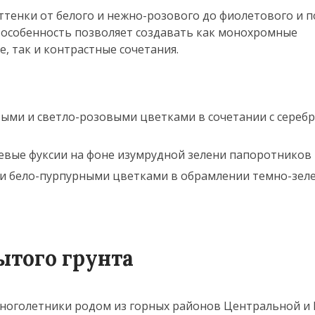
ттенки от белого и нежно-розового до фиолетового и 
а особенность позволяет создавать как монохромные
 так и контрастные сочетания.
овыми и светло-розовыми цветками в сочетании с сереб
евые фуксии на фоне изумрудной зелени папоротников
ыми бело-пурпурными цветками в обрамлении темно-зел
ытого грунта
многолетники родом из горных районов Центральной 