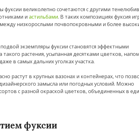
ы фуксии великолепно сочетаются с другими тенелюби
ротниками и
астильбами
. В таких композициях фуксия иг
во между низкорослыми почвопокровными и более высо
 подвой экземпляры фуксии становятся эффектными
а такого растения, усыпанная десятками цветков, напо
аже в самых дальних уголках участка.
асно растут в крупных вазонах и контейнерах, что позв
 дизайнерского замысла или погодных условий. Можно
сортов с разной окраской цветков, объединенных в ед
стием фуксии