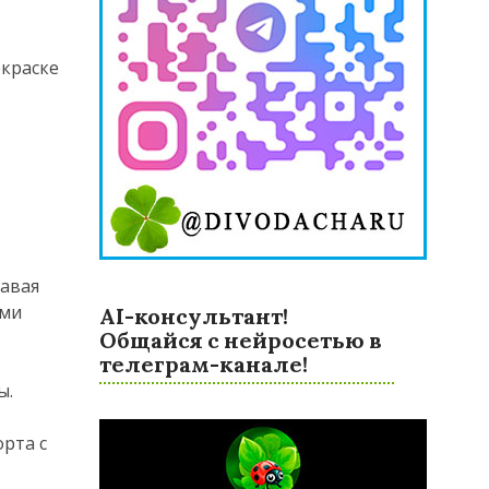
окраске
т
давая
ами
AI-консультант!
Общайся с нейросетью в
телеграм-канале!
ы.
рта с