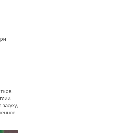
При
тков.
глии.
 засуху,
нённое